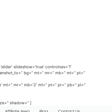
slider’ slideshow=’true’ controlnav=’1′
creenshot_to=” bg=” mt=” mr=” mb=” ml=” pt=”
se’ mt=” mr=” mb=’2′ ml=” pt=” pr=” pb=” pl=”
ize=” shadow=” ]
Affiliate Area
Blog
Contact Us