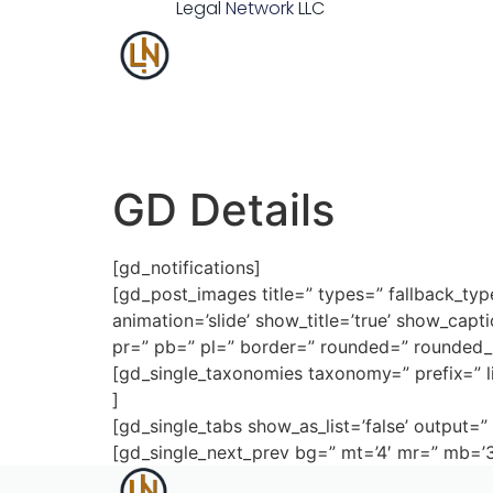
Legal
Network
LLC
GD Details
[gd_notifications]
[gd_post_images title=” types=” fallback_types
animation=’slide’ show_title=’true’ show_cap
pr=” pb=” pl=” border=” rounded=” rounded_
[gd_single_taxonomies taxonomy=” prefix=” li
]
[gd_single_tabs show_as_list=’false’ output=” 
[gd_single_next_prev bg=” mt=’4′ mr=” mb=’