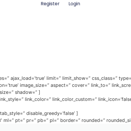
Register
Login
=” ajax_load=’true’ limit=” limit_show=” css_class=” type=’
tion=’true’ image_size=” aspect=” cover=” link_to=” link_s
size=” shadow=” ]
nk_style=” link_color=” link_color_custom=” link_icon=’fal
tab_style=” disable_greedy=’false’ ]
3′ ml=” pt=” pr=” pb=” pl=” border=” rounded=” rounded_s